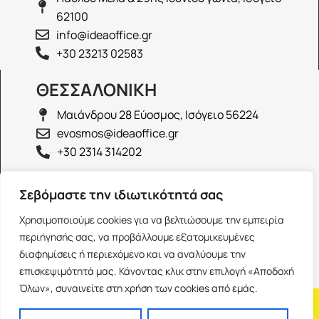
62100
info@ideaoffice.gr
+30 23213 02583
ΘΕΣΣΑΛΟΝΙΚΗ
Μαιάνδρου 28 Εύοσμος, Ισόγειο 56224
evosmos@ideaoffice.gr
+30 2314 314202
ΙΩΑΝΝΙΝΑ
Σεβόμαστε την ιδιωτικότητά σας
Γεώργιου Καραϊσκάκη 38, Ισόγειο 45444
Χρησιμοποιούμε cookies για να βελτιώσουμε την εμπειρία
ioannina@ideaoffice.gr
περιήγησής σας, να προβάλλουμε εξατομικευμένες
+30 26516 08616
διαφημίσεις ή περιεχόμενο και να αναλύουμε την
επισκεψιμότητά μας. Κάνοντας κλικ στην επιλογή «Αποδοχή
Όλων», συναινείτε στη χρήση των cookies από εμάς.
Η εταιρία
Προσωπικά δεδομένα