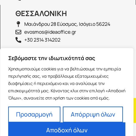
ΘΕΣΣΑΛΟΝΙΚΗ
Μαιάνδρου 28 Εύοσμος, Ισόγειο 56224
evosmos@ideaoffice.gr
+30 2314 314202
ΙΩΑΝΝΙΝΑ
Σεβόμαστε την ιδιωτικότητά σας
Γεώργιου Καραϊσκάκη 38, Ισόγειο 45444
Χρησιμοποιούμε cookies για να βελτιώσουμε την εμπειρία
ioannina@ideaoffice.gr
περιήγησής σας, να προβάλλουμε εξατομικευμένες
+30 26516 08616
διαφημίσεις ή περιεχόμενο και να αναλύουμε την
επισκεψιμότητά μας. Κάνοντας κλικ στην επιλογή «Αποδοχή
Όλων», συναινείτε στη χρήση των cookies από εμάς.
Η εταιρία
Προσωπικά δεδομένα
Franchise
Όροι Χρήσης
Προσαρμογή
Απόρριψη όλων
Αποδοχή όλων
Powered by