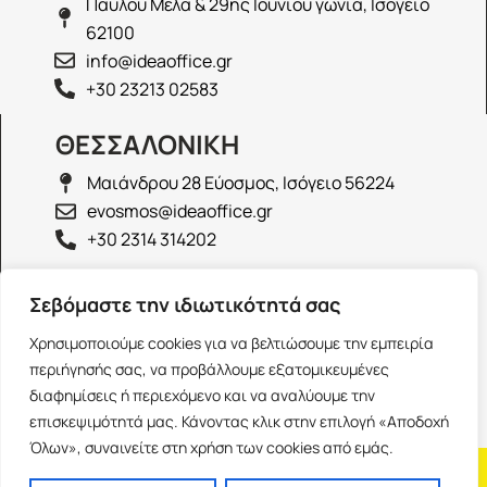
Παύλου Μελά & 29ης Ιουνίου γωνία, Ισόγειο
62100
info@ideaoffice.gr
+30 23213 02583
ΘΕΣΣΑΛΟΝΙΚΗ
Μαιάνδρου 28 Εύοσμος, Ισόγειο 56224
evosmos@ideaoffice.gr
+30 2314 314202
ΙΩΑΝΝΙΝΑ
Σεβόμαστε την ιδιωτικότητά σας
Γεώργιου Καραϊσκάκη 38, Ισόγειο 45444
Χρησιμοποιούμε cookies για να βελτιώσουμε την εμπειρία
ioannina@ideaoffice.gr
περιήγησής σας, να προβάλλουμε εξατομικευμένες
+30 26516 08616
διαφημίσεις ή περιεχόμενο και να αναλύουμε την
επισκεψιμότητά μας. Κάνοντας κλικ στην επιλογή «Αποδοχή
Όλων», συναινείτε στη χρήση των cookies από εμάς.
Η εταιρία
Προσωπικά δεδομένα