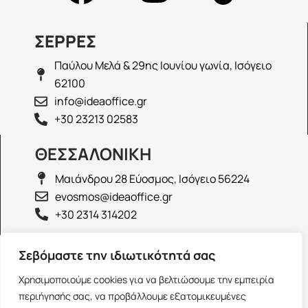
ΣΕΡΡΕΣ
Παύλου Μελά & 29ης Ιουνίου γωνία, Ισόγειο
62100
info@ideaoffice.gr
+30 23213 02583
ΘΕΣΣΑΛΟΝΙΚΗ
Μαιάνδρου 28 Εύοσμος, Ισόγειο 56224
evosmos@ideaoffice.gr
+30 2314 314202
ΙΩΑΝΝΙΝΑ
Σεβόμαστε την ιδιωτικότητά σας
Γεώργιου Καραϊσκάκη 38, Ισόγειο 45444
Χρησιμοποιούμε cookies για να βελτιώσουμε την εμπειρία
ioannina@ideaoffice.gr
περιήγησής σας, να προβάλλουμε εξατομικευμένες