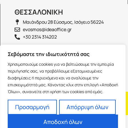
ΘΕΣΣΑΛΟΝΙΚΗ
Μαιάνδρου 28 Εύοσμος, Ισόγειο 56224
evosmos@ideaoffice.gr
+30 2314 314202
ΙΩΑΝΝΙΝΑ
Σεβόμαστε την ιδιωτικότητά σας
Γεώργιου Καραϊσκάκη 38, Ισόγειο 45444
Χρησιμοποιούμε cookies για να βελτιώσουμε την εμπειρία
ioannina@ideaoffice.gr
περιήγησής σας, να προβάλλουμε εξατομικευμένες
+30 26516 08616
διαφημίσεις ή περιεχόμενο και να αναλύουμε την
επισκεψιμότητά μας. Κάνοντας κλικ στην επιλογή «Αποδοχή
Όλων», συναινείτε στη χρήση των cookies από εμάς.
Η εταιρία
Προσωπικά δεδομένα
Franchise
Όροι Χρήσης
Προσαρμογή
Απόρριψη όλων
Αποδοχή όλων
Powered by