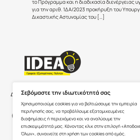
το Πρόγραμμα και η διαδικασία διενέργειας 
για την αριθ. 1ΔΑ/2023 προκήρυξη του Υπουργ
Δικαστικής Αστυνομίας του […]
ΣΕΡΡΕ
ΩΡΑΡΙΟ ΚΑΤΑΣΤΗΜΑΤΩΝ
Σεβόμαστε την ιδιωτικότητά σας
Δευτέρα με Παρασκευή 09:00-17:00
Παύλου Με
Χρησιμοποιούμε cookies για να βελτιώσουμε την εμπειρία
Ισόγειο 6
περιήγησής σας, να προβάλλουμε εξατομικευμένες
info@idea
διαφημίσεις ή περιεχόμενο και να αναλύουμε την
+30 23213
επισκεψιμότητά μας. Κάνοντας κλικ στην επιλογή «Αποδοχ
Όλων», συναινείτε στη χρήση των cookies από εμάς.