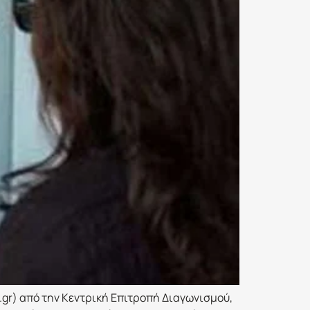
.gr) από την Κεντρική Επιτροπή Διαγωνισμού,