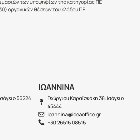
οκιμασιών των υποψηφίων της κατηγορίας ΠΕ
(30) οργανικών θέσεων του κλάδου ΠΕ
ΙΩΑΝΝΙΝΑ
Ισόγειο 56224
Γεώργιου Καραϊσκάκη 38, Ισόγειο
45444
ioannina@ideaoffice.gr
+30 26516 08616