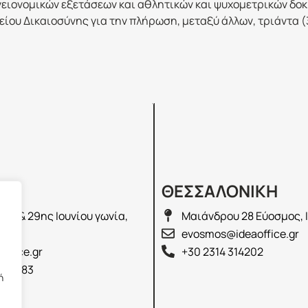
υγειονομικών εξετάσεων και αθλητικών και ψυχομετρικών δ
είου Δικαιοσύνης για την πλήρωση, μεταξύ άλλων, τριάντα 
Σ
ΘΕΣΣΑΛΟΝΙΚΗ
λά & 29ης Ιουνίου γωνία,
Μαιάνδρου 28 Εύοσμος, 
2100
evosmos@ideaoffice.gr
office.gr
+30 2314 314202
 02583
ή