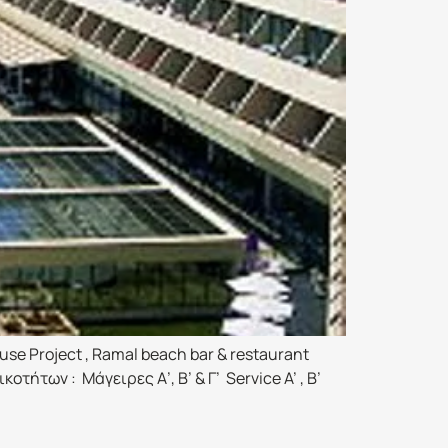
use Project , Ramal beach bar & restaurant
ήτων : Μάγειρες Α’, Β’ & Γ’ Service A’ , B’