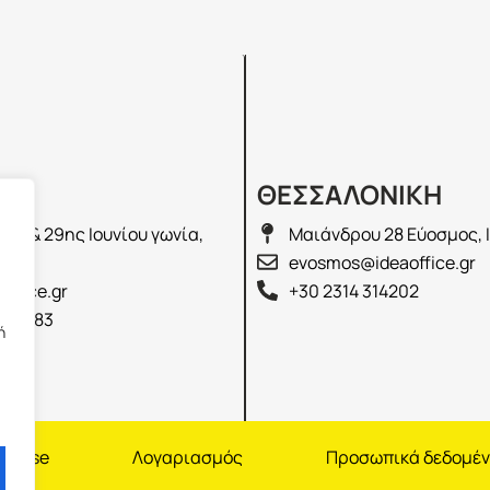
Σ
ΘΕΣΣΑΛΟΝΙΚΗ
λά & 29ης Ιουνίου γωνία,
Μαιάνδρου 28 Εύοσμος, 
2100
evosmos@ideaoffice.gr
office.gr
+30 2314 314202
 02583
ή
nchise
Λογαριασμός
Προσωπικά δεδομέ