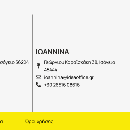
ΙΩΑΝΝΙΝΑ
Ισόγειο 56224
Γεώργιου Καραϊσκάκη 38, Ισόγειο
45444
ioannina@ideaoffice.gr
+30 26516 08616
να
Όροι χρήσης