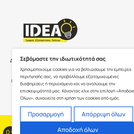
ΣΕΡΡΕ
ΩΡΑΡΙΟ ΚΑΤΑΣΤΗΜΑΤΩΝ
Σεβόμαστε την ιδιωτικότητά σας
Δευτέρα με Παρασκευή 09:00-17:00
Παύλου Με
Χρησιμοποιούμε cookies για να βελτιώσουμε την εμπειρία
Ισόγειο 6
περιήγησής σας, να προβάλλουμε εξατομικευμένες
info@idea
διαφημίσεις ή περιεχόμενο και να αναλύουμε την
+30 23213
επισκεψιμότητά μας. Κάνοντας κλικ στην επιλογή «Αποδοχ
Όλων», συναινείτε στη χρήση των cookies από εμάς.
Προσαρμογή
Απόρριψη όλων
H εταιρεία
Fra
Αποδοχή όλων