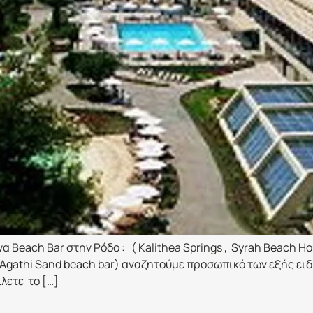
α Beach Bar στην Ρόδο : ( Kalithea Springs , Syrah Beach Ho
Agathi Sand beach bar) αναζητούμε προσωπικό των εξής ειδικοτ
λετε το […]