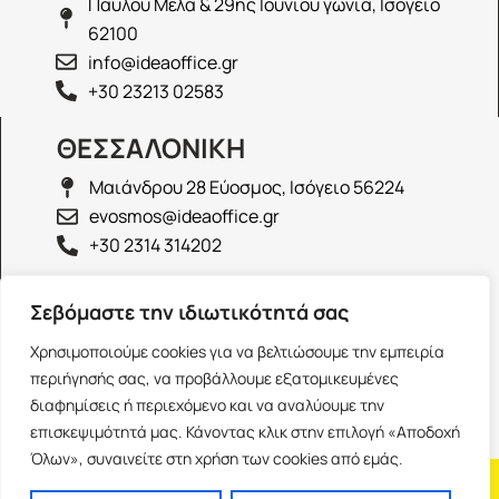
Παύλου Μελά & 29ης Ιουνίου γωνία, Ισόγειο
62100
info@ideaoffice.gr
+30 23213 02583
ΘΕΣΣΑΛΟΝΙΚΗ
Μαιάνδρου 28 Εύοσμος, Ισόγειο 56224
evosmos@ideaoffice.gr
+30 2314 314202
ΙΩΑΝΝΙΝΑ
Σεβόμαστε την ιδιωτικότητά σας
Γεώργιου Καραϊσκάκη 38, Ισόγειο 45444
Χρησιμοποιούμε cookies για να βελτιώσουμε την εμπειρία
ioannina@ideaoffice.gr
περιήγησής σας, να προβάλλουμε εξατομικευμένες
+30 26516 08616
διαφημίσεις ή περιεχόμενο και να αναλύουμε την
επισκεψιμότητά μας. Κάνοντας κλικ στην επιλογή «Αποδοχή
Όλων», συναινείτε στη χρήση των cookies από εμάς.
Η εταιρία
Προσωπικά δεδομένα