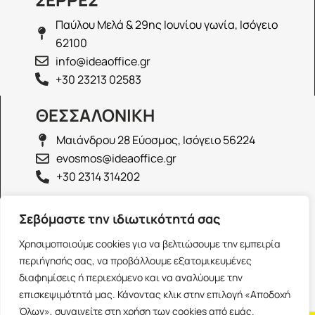
Παύλου Μελά & 29ης Ιουνίου γωνία, Ισόγειο
62100
info@ideaoffice.gr
+30 23213 02583
ΘΕΣΣΑΛΟΝΙΚΗ
Μαιάνδρου 28 Εύοσμος, Ισόγειο 56224
evosmos@ideaoffice.gr
+30 2314 314202
ΙΩΑΝΝΙΝΑ
Σεβόμαστε την ιδιωτικότητά σας
Γεώργιου Καραϊσκάκη 38, Ισόγειο 45444
Χρησιμοποιούμε cookies για να βελτιώσουμε την εμπειρία
ioannina@ideaoffice.gr
περιήγησής σας, να προβάλλουμε εξατομικευμένες
+30 26516 08616
διαφημίσεις ή περιεχόμενο και να αναλύουμε την
επισκεψιμότητά μας. Κάνοντας κλικ στην επιλογή «Αποδοχή
Όλων», συναινείτε στη χρήση των cookies από εμάς.