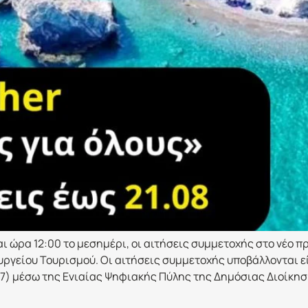
αι ώρα 12:00 το μεσημέρι, οι αιτήσεις συμμετοχής στο νέο
ργείου Τουρισμού. Οι αιτήσεις συμμετοχής υποβάλλονται ε
027) μέσω της Ενιαίας Ψηφιακής Πύλης της Δημόσιας Διοίκησ