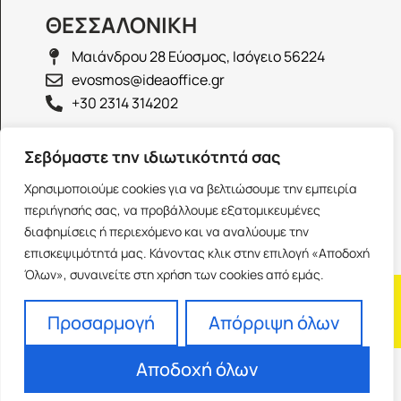
ΘΕΣΣΑΛΟΝΙΚΗ
Μαιάνδρου 28 Εύοσμος, Ισόγειο 56224
evosmos@ideaoffice.gr
+30 2314 314202
ΙΩΑΝΝΙΝΑ
Σεβόμαστε την ιδιωτικότητά σας
Γεώργιου Καραϊσκάκη 38, Ισόγειο 45444
Χρησιμοποιούμε cookies για να βελτιώσουμε την εμπειρία
ioannina@ideaoffice.gr
περιήγησής σας, να προβάλλουμε εξατομικευμένες
+30 26516 08616
διαφημίσεις ή περιεχόμενο και να αναλύουμε την
επισκεψιμότητά μας. Κάνοντας κλικ στην επιλογή «Αποδοχή
Όλων», συναινείτε στη χρήση των cookies από εμάς.
Η εταιρία
Προσωπικά δεδομένα
Franchise
Όροι Χρήσης
Προσαρμογή
Απόρριψη όλων
Αποδοχή όλων
Powered by