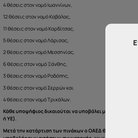
4 θέσεις στον νομό Ιωαννίνων,
12 θέσεις στον νομό Καβάλας,
11 θέσεις στον νομό Καρδίτσας,
5 θέσεις στον νομό Λάρισας,
Ε
2 θέσεις στον νομό Μεσσηνίας,
6 θέσεις στον νομό Ξάνθης,
3 θέσεις στον νομό Ροδόπης,
3 θέσεις στον νομό Σερρών και
4 θέσεις στον νομό Τρικάλων.
Κάθε υποψήφιος δικαιούται να υποβάλει μία μόνο αίτησ
ή ΥΕ).
Μετά την κατάρτιση των πινάκων ο ΟΑΕΔ θα αναρτήσει, 
υποβολής των αιτήσεων συμμετοχής,
τους πίνακες κατά