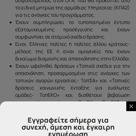
ασφαλισμένους στον ΟΓΑ, που θα προκύπτει από
το ειδικό μητρώο της αρμόδιας Υπηρεσίας (ΚΠΑ2)
για τις ανάγκες του προγράμματος.
Έχουν συμπληρώσει το τυποποιημένο έντυπο
εξατομικευμένης προσέγγισης και έχουν
συμφωνήσει σε ατομικό σχέδιο δράσης.
Είναι Έλληνες πολίτες ή πολίτες άλλου κράτους-
μέλους της ΕΕ ή είναι ομογενείς που έχουν
δικαίωμα διαμονής και απασχόλησης στην Ελλάδα.
Έχουν ωφεληθεί δράσεων «Τοπικά σχέδια για την
απασχόληση, προσαρμοσμένα στις ανάγκες των
τοπικών αγορών εργασίας- ΤοπΣΑ» και «Τοπικές
δράσεις κοινωνικής ένταξης για ευάλωτες
ομάδες- ΤοπΕΚΟ» και διαθέτουν βεβαίωση
συμμετοχής σε πρόγραμμα ΤοπΣΑ και ΤοπΕΚΟ από
την αρμόδια Αναπτυξιακή Σύμπραξη (ΑΣ).
Η επιχορήγηση για κάθε ημέρα πλήρους απασχόλησης
Εγγραφείτε σήμερα για
για τους ωφελούμενους ανέργους (μισθωτοί και
συνεχή, άμεση και έγκαιρη
ημερομίσθιοι) κάτω των 25 ετών ανέρχεται στο ποσό
ενημέρωση