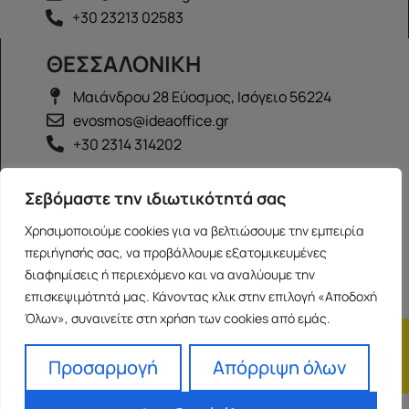
+30 23213 02583
ΘΕΣΣΑΛΟΝΙΚΗ
Μαιάνδρου 28 Εύοσμος, Ισόγειο 56224
evosmos@ideaoffice.gr
+30 2314 314202
ΙΩΑΝΝΙΝΑ
Σεβόμαστε την ιδιωτικότητά σας
Γεώργιου Καραϊσκάκη 38, Ισόγειο 45444
Χρησιμοποιούμε cookies για να βελτιώσουμε την εμπειρία
ioannina@ideaoffice.gr
περιήγησής σας, να προβάλλουμε εξατομικευμένες
+30 26516 08616
διαφημίσεις ή περιεχόμενο και να αναλύουμε την
επισκεψιμότητά μας. Κάνοντας κλικ στην επιλογή «Αποδοχή
Όλων», συναινείτε στη χρήση των cookies από εμάς.
Η εταιρία
Προσωπικά δεδομένα
Franchise
Όροι Χρήσης
Προσαρμογή
Απόρριψη όλων