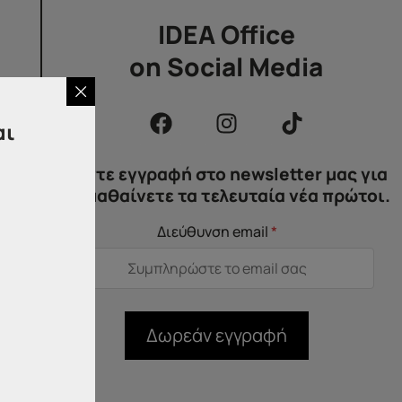
IDEA Office
on Social Media
αι
Κάντε εγγραφή στο newsletter μας για
να μαθαίνετε τα τελευταία νέα πρώτοι.
τα
Διεύθυνση email
*
χαν
 (Α’
Δωρεάν εγγραφή
. 2,
ικών
σης