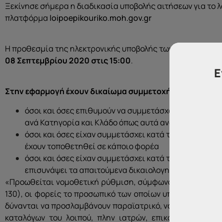
Ξεκίνησε σήμερα η διαδικασία υποβολής αιτήσεων για το 
πλατφόρμα
loipoepikouriko.moh.gov.gr
Η προθεσμία της ηλεκτρονικής υποβολής των δικαιολογητι
08 Σεπτεμβρίου 2020 στις 15:00
.
Ε
Στην εφαρμογή έχουν δικαίωμα συμμετοχής:
όσοι και όσες επιθυμούν να συμμετάσχουν για 1η φο
ανά Κατηγορία και Κλάδο όπως αυτά αναφέρονται στο
όσοι και όσες είχαν συμμετάσχει κατά τις προηγούμε
έχουν τοποθετηθεί σε κάποιο φορέα
όσοι και όσες είχαν συμμετάσχει κατά τις προηγού
επισυνάψει τα απαιτούμενα δικαιολογητικά ή είχαν κ
«Προωθείται νομοθετική ρύθμιση, σύμφωνα με την οποία, 
130), οι φορείς το προσωπικό των οποίων υπόκειται στη
δύνανται να προσλαμβάνουν παραϊατρικό, νοσηλευτικό, δ
καταλόγων του λοιπού, πλην ιατρών, επικουρικού προ