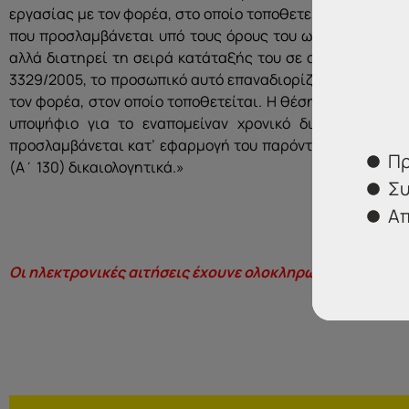
εργασίας με τον φορέα, στο οποίο τοποθετείται, η οποία 
που προσλαμβάνεται υπό τους όρους του ως άνω άρθρου
αλλά διατηρεί τη σειρά κατάταξής του σε αυτούς. Σε π
3329/2005, το προσωπικό αυτό επαναδιορίζεται σύμφωνα
τον φορέα, στον οποίο τοποθετείται. Η θέση που κενώνετ
υποψήφιο για το εναπομείναν χρονικό διάστημα έως
προσλαμβάνεται κατ’ εφαρμογή του παρόντος πρέπει να 
Πρ
(Α΄ 130) δικαιολογητικά.»
Συ
Απ
Οι ηλεκτρονικές αιτήσεις έχουνε ολοκληρωθεί!