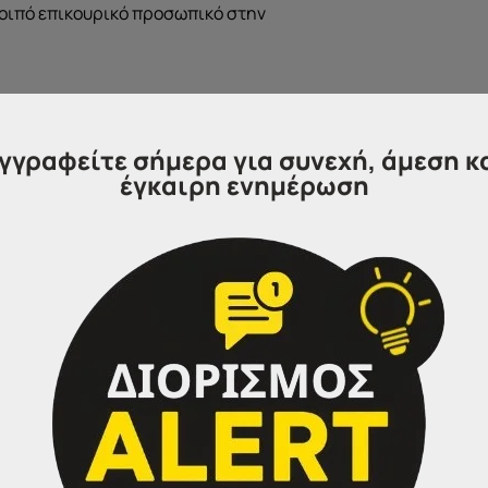
λοιπό επικουρικό προσωπικό στην
κών είναι από
01 Σεπτεμβρίου 2021 μέχρι τις
γγραφείτε σήμερα για συνεχή, άμεση κ
έγκαιρη ενημέρωση
ρά στη διαδικασία, εφόσον κατέχουν τα υποχρεωτικά προσόν
 Νόμο και στην ΚΥΑ
νες εφαρμογές και μέχρι την έναρξη των νέων αιτήσεων δεν
μενες εφαρμογές και διεγράφησαν/ακυρώθηκαν καθώς δεν εί
άνει λάθος στην αίτησή τους
κατά τη διάρκεια ισχύος του άρθρου 206 του ν. 4820/2021
ν υποχρέωση εμβολιασμού σύμφωνα με το ως άνω άρθρο παρ
ιοικητικό και υποστηρικτικό προσωπικό μέσω των ηλεκτρον
σωπικού. Το εν λόγω προσωπικό συνάπτει τρίμηνη σύμβα