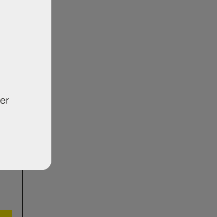
πικό
υς,
 ν.
 με
αξης
που
021
er