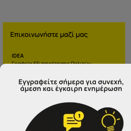
Επικοινωνήστε μαζί μας
IDEA
Γραφεία Εξυπηρέτησης Πολιτών.
Θα χαρούμε να σας εξυπηρετήσουμε:
Εγγραφείτε σήμερα για συνεχή,
άμεση και έγκαιρη ενημέρωση
Τηλέφωνα επικοινωνίας
Σέρρες:
23213 02583
Αθήνα:
210 3000319
Θεσσαλονίκη:
2314 314202
Ιωάννινα:
26516 08616