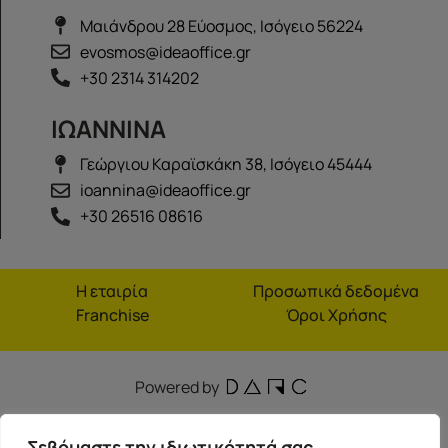
Μαιάνδρου 28 Εύοσμος, Ισόγειο 56224
evosmos@ideaoffice.gr
+30 2314 314202
ΙΩΑΝΝΙΝΑ
Γεώργιου Καραϊσκάκη 38, Ισόγειο 45444
ioannina@ideaoffice.gr
+30 26516 08616
Η εταιρία
Προσωπικά δεδομένα
Franchise
Όροι Χρήσης
Powered by
Σεβόμαστε την ιδιωτικότητά σας