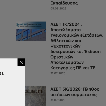
Εκπαίδευσης
05.08.2026
ΑΣΕΠ 1Κ/2024 :
Αποτελέσματα
Υγειονομικών εξετάσεων,
Αθλητικών και
Ψυχοτεχνικών
δοκιμασιών και Έκδοση
Οριστικών
Αποτελεσμάτων
Κατηγορίες ΠΕ και ΤΕ
αι
31.07.2026
ση
ΑΣΕΠ 5Κ/2026: Πλήθος
αιτήσεων συμμετοχής
,
31.07.2026