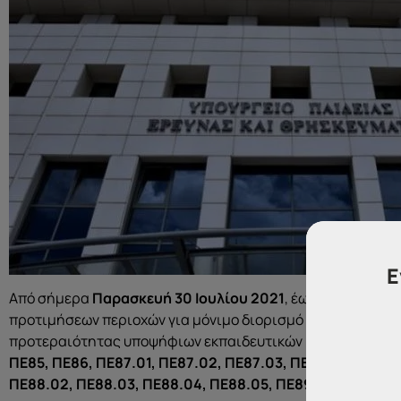
Ε
Από σήμερα
Παρασκευή 30 Ιουλίου 2021
, έως και την
Τρίτ
προτιμήσεων περιοχών για μόνιμο διορισμό οι εγγεγραμμέ
προτεραιότητας υποψήφιων εκπαιδευτικών κλάδων/ειδικ
ΠΕ85, ΠΕ86, ΠΕ87.01, ΠΕ87.02, ΠΕ87.03, ΠΕ87.04, ΠΕ87.
ΠΕ88.02, ΠΕ88.03, ΠΕ88.04, ΠΕ88.05, ΠΕ89.01, ΠΕ89.02,