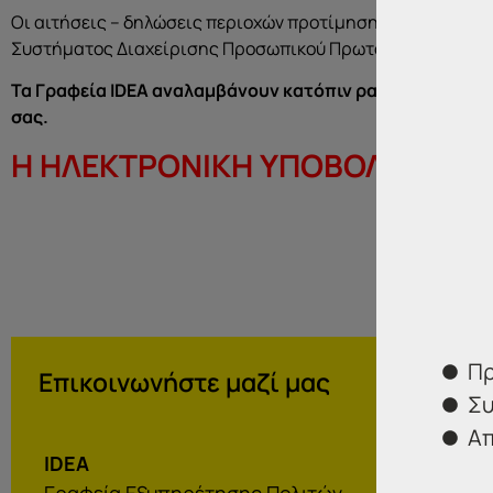
Οι αιτήσεις – δηλώσεις περιοχών προτίμησης υποβάλλον
Συστήματος Διαχείρισης Προσωπικού Πρωτοβάθμιας και Δ
Τα Γραφεία IDEA αναλαμβάνουν κατόπιν ραντεβού την ε
σας.
H ΗΛΕΚΤΡΟΝΙΚΗ ΥΠΟΒΟΛΗ ΤΩΝ 
Πρ
Επικοινωνήστε μαζί μας
Συ
Απ
IDEA
Γραφεία Εξυπηρέτησης Πολιτών.