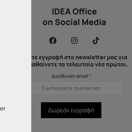
IDEA Office
on Social Media
ς
Κάντε εγγραφή στο newsletter μας για
να μαθαίνετε τα τελευταία νέα πρώτοι.
Διεύθυνση email
*
er
Δωρεάν εγγραφή