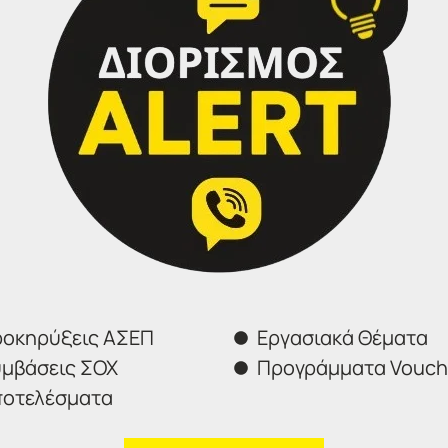
ται ηλεκτρονικά μέσω του Ολοκληρωμένου Πληροφοριακού
ευτεροβάθμιας Εκπαίδευσης (Ο.Π.ΣΥ.Δ.).
πιτυχή συμπλήρωση και ηλεκτρονική υποβολή της αίτηση
ΑΙΤΗΣΕΩΝ ΕΧΕΙ ΟΛΟΚΛΗΡΩΘΕΙ!
οκηρύξεις ΑΣΕΠ
Εργασιακά Θέματα
μβάσεις ΣΟΧ
Προγράμματα Vouch
Φόρμα επικοινωνίας
οτελέσματα