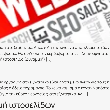
ση στο διαδίκτυο. Αποστολή της είναι να αποτελέσει το ιδαν
αι φυσικά θα αυξήσει την κερδοφορία της. Δημιουργήστε τώ
ή ιστοσελίδα (Δυναμική) […]
ό
η εργασίας στο εξωτερικό είναι ζητούμενο πλέον για τους π
ασίας ή άδεια παραμονής. Το κοινό νόμισμα η κοντινή απόστασ
 για την εύρεση εργασίας στο εξωτερικό. Αν […]
υή ιστοσελίδων