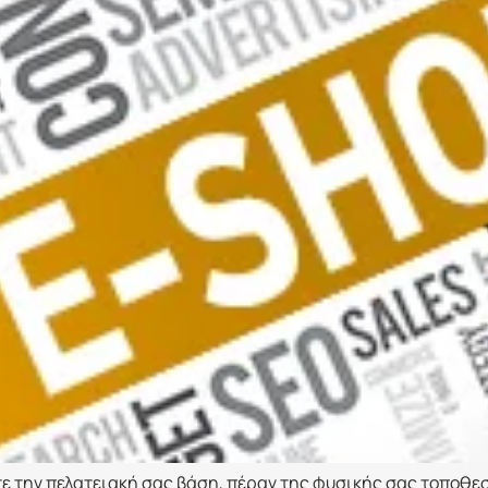
ε την πελατειακή σας βάση, πέραν της φυσικής σας τοποθεσ