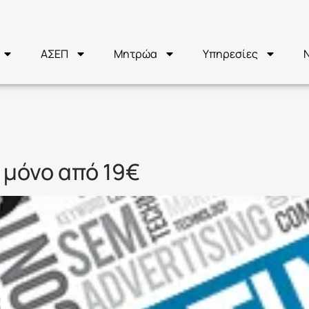
ΑΣΕΠ
Μητρώα
Υπηρεσίες
:
Υπηρεσίες
 μόνο από 19€