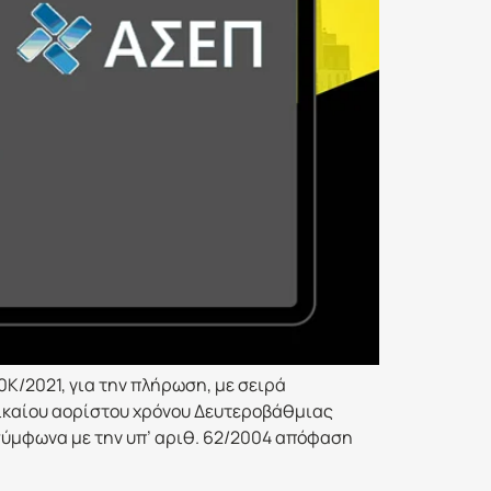
Κ/2021, για την πλήρωση, με σειρά
δικαίου αορίστου χρόνου Δευτεροβάθμιας
 σύμφωνα με την υπ’ αριθ. 62/2004 απόφαση