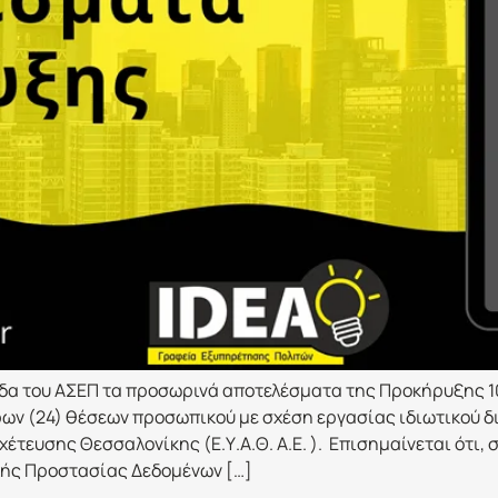
δα του ΑΣΕΠ τα προσωρινά αποτελέσματα της Προκήρυξης 10
ρων (24) θέσεων προσωπικού με σχέση εργασίας ιδιωτικού 
έτευσης Θεσσαλονίκης (Ε.Υ.Α.Θ. Α.Ε. ). Επισημαίνεται ότι,
ρχής Προστασίας Δεδομένων […]