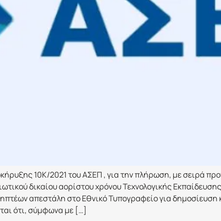
ήρυξης 10Κ/2021 του ΑΣΕΠ , για την πλήρωση, με σειρά προ
διωτικού δικαίου αορίστου χρόνου Τεχνολογικής Εκπαίδευση
οσληπτέων απεστάλη στο Εθνικό Τυπογραφείο για δημοσίευση
ται ότι, σύμφωνα με […]