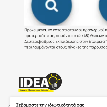
Προκειμένου να καταρτιστούν οι προσωρινοί 
προτεραιότητας, σαράντα οκτώ (48) θέσεων π
Δευτεροβάθμιας Εκπαίδευσης στην Εταιρεία Ύδ
περιλαμβάνονται στους πίνακες της παρούσας 
ΣΕΡΡΕ
ΩΡΑΡΙΟ ΚΑΤΑΣΤΗΜΑΤΩΝ
Σεβόμαστε την ιδιωτικότητά σας
Δευτέρα με Παρασκευή 09:00-17:00