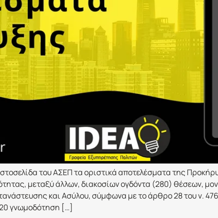
τοσελίδα του ΑΣΕΠ τα οριστικά αποτελέσματα της Προκήρυξ
αιότητας, μεταξύ άλλων, διακοσίων ογδόντα (280) θέσεων, 
νάστευσης και Ασύλου, σύμφωνα με το άρθρο 28 του ν. 4765
020 γνωμοδότηση […]