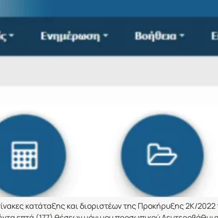
πίνακες κατάταξης και διοριστέων της Προκήρυξης 2Κ/2022
ήντα επτά (177) θέσεων μόνιμου προσωπικού Δευτεροβάθμι