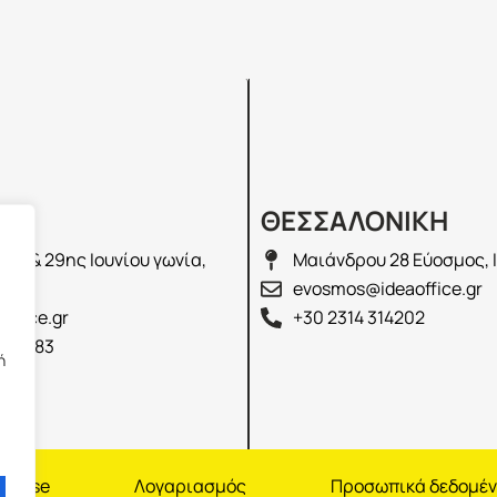
Σ
ΘΕΣΣΑΛΟΝΙΚΗ
λά & 29ης Ιουνίου γωνία,
Μαιάνδρου 28 Εύοσμος, 
2100
evosmos@ideaoffice.gr
office.gr
+30 2314 314202
 02583
ή
nchise
Λογαριασμός
Προσωπικά δεδομέ