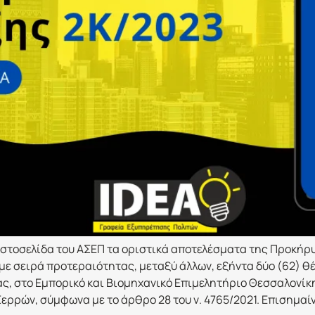
τοσελίδα του ΑΣΕΠ τα οριστικά αποτελέσματα της Προκήρυξη
 με σειρά προτεραιότητας, μεταξύ άλλων, εξήντα δύο (62)
ς, στο Εμπορικό και Βιομηχανικό Επιμελητήριο Θεσσαλονίκη
ερρών, σύμφωνα με το άρθρο 28 του ν. 4765/2021. Επισημαίν