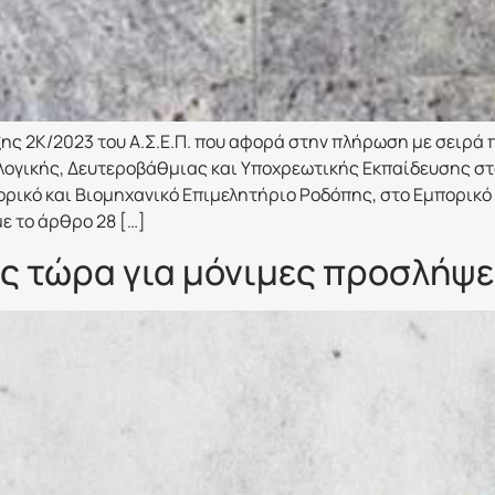
ξης 2Κ/2023 του Α.Σ.Ε.Π. που αφορά στην πλήρωση με σειρά
ογικής, Δευτεροβάθμιας και Υποχρεωτικής Εκπαίδευσης στ
ορικό και Βιομηχανικό Επιμελητήριο Ροδόπης, στο Εμπορικό
ε το άρθρο 28 […]
ς τώρα για μόνιμες προσλήψε