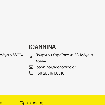
ΙΩΑΝΝΙΝΑ
Ισόγειο 56224
Γεώργιου Καραϊσκάκη 38, Ισόγειο
45444
ioannina@ideaoffice.gr
+30 26516 08616
να
Όροι χρήσης