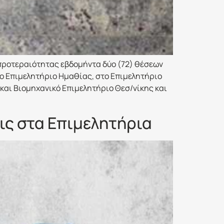
 προτεραιότητας εβδομήντα δύο (72) θέσεων
ο Επιμελητήριο Ημαθίας, στο Επιμελητήριο
 και Βιομηχανικό Επιμελητήριο Θεσ/νίκης και
ις στα Επιμελητήρια