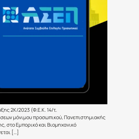
ς 2Κ/2023 (Φ.Ε.Κ. 14/τ.
 θέσεων μόνιμου προσωπικού, Πανεπιστημιακής
ς, στο Εμπορικό και Βιομηχανικό
εται […]