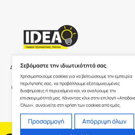
ΣΕΡΡΕ
ΩΡΑΡΙΟ ΚΑΤΑΣΤΗΜΑΤΩΝ
Σεβόμαστε την ιδιωτικότητά σας
Δευτέρα με Παρασκευή 09:00-17:00
Παύλου Με
Χρησιμοποιούμε cookies για να βελτιώσουμε την εμπειρία
Ισόγειο 6
περιήγησής σας, να προβάλλουμε εξατομικευμένες
info@idea
διαφημίσεις ή περιεχόμενο και να αναλύουμε την
+30 23213
επισκεψιμότητά μας. Κάνοντας κλικ στην επιλογή «Αποδοχ
Όλων», συναινείτε στη χρήση των cookies από εμάς.
Προσαρμογή
Απόρριψη όλων
H εταιρεία
Fra