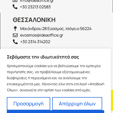
info@ideaoffice.gr
+30 23213 02583
ΘΕΣΣΑΛΟΝΙΚΗ
Μαιάνδρου 28 Εύοσμος, Ισόγειο 56224
evosmos@ideaoffice.gr
+30 2314 314202
ΙΩΑΝΝΙΝΑ
Σεβόμαστε την ιδιωτικότητά σας
Γεώργιου Καραϊσκάκη 38, Ισόγειο 45444
Χρησιμοποιούμε cookies για να βελτιώσουμε την εμπειρία
ioannina@ideaoffice.gr
περιήγησής σας, να προβάλλουμε εξατομικευμένες
+30 26516 08616
διαφημίσεις ή περιεχόμενο και να αναλύουμε την
επισκεψιμότητά μας. Κάνοντας κλικ στην επιλογή «Αποδοχή
Όλων», συναινείτε στη χρήση των cookies από εμάς.
Η εταιρία
Προσωπικά δεδομένα
Franchise
Όροι Χρήσης
Προσαρμογή
Απόρριψη όλων