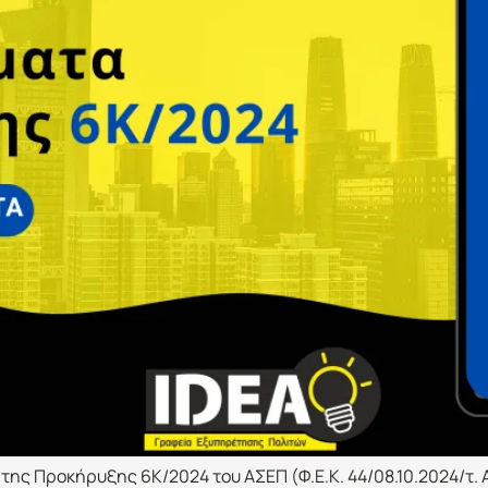
ς Προκήρυξης 6Κ/2024 του ΑΣΕΠ (Φ.Ε.Κ. 44/08.10.2024/τ. ΑΣΕ