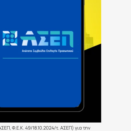
Π, Φ.Ε.Κ. 49/18.10.2024/τ. ΑΣΕΠ) για την